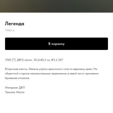
Легенда
1980-е
В корзину
1983 (?). ДВП/ масло. 30,2x40,3 см. #2.2.387
Вторичная запись. Мелкие утраты красочного слоя по верхнему краю. На
оборотной стороне незначительные загрязнения, в левой части приклеена
бумажная этикетка.
Материал: ДВП
Техника: Масло