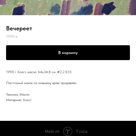
Вечереет
1990-е
В корзину
1990 г. Холст, масло. 64x34,8 см. #2.2.035
Пастозный мазок по нижнему краю придавлен.
Техника: Масло
Материал: Холст
Tilda
Made on