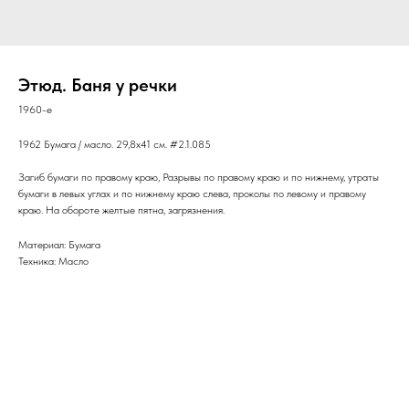
Этюд. Баня у речки
1960-е
1962 Бумага / масло. 29,8x41 см. #2.1.085
Загиб бумаги по правому краю, Разрывы по правому краю и по нижнему, утраты
бумаги в левых углах и по нижнему краю слева, проколы по левому и правому
краю. На обороте желтые пятна, загрязнения.
Материал: Бумага
Техника: Масло