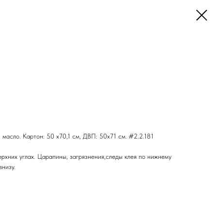
 масло. Картон: 50 х70,1 см, ДВП: 50x71 см. #2.2.181
рхних углах. Царапины, загрязнения,следы клея по нижнему
внизу.