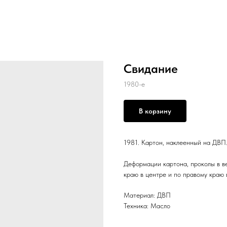
Свидание
1980-е
В корзину
1981. Картон, наклеенный на ДВП.
Деформации картона, проколы в ве
краю в центре и по правому краю 
Материал: ДВП
Техника: Масло