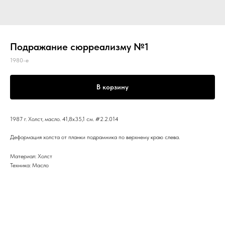
Подражание сюрреализму №1
1980-е
В корзину
1987 г. Холст, масло. 41,8x35,1 см. #2.2.014
Деформация холста от планки подрамника по верхнему краю слева.
Материал: Холст
Техника: Масло