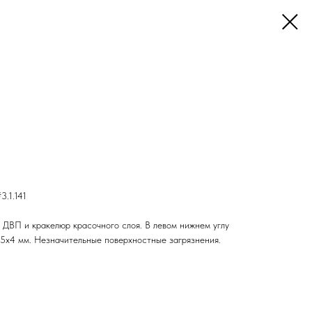
3.1.141
 ДВП и кракелюр красочного слоя. В левом нижнем углу
 5х4 мм. Незначительные поверхностные загрязнения.