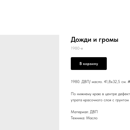
Дожди и громы
1980-е
В корзину
1980. ДВП/ масло. 41,8х32,5 см. #
По нижнему краю в центре дефект
утрата красочного слоя с грунтом
Материал: ДВП
Техника: Масло