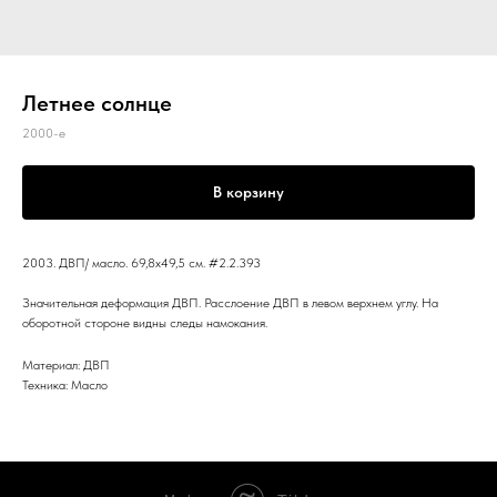
Летнее солнце
2000-е
В корзину
2003. ДВП/ масло. 69,8x49,5 см. #2.2.393
Значительная деформация ДВП. Расслоение ДВП в левом верхнем углу. На
оборотной стороне видны следы намокания.
Материал: ДВП
Техника: Масло