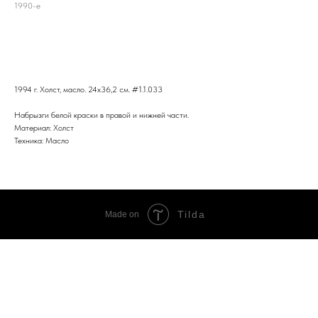
1990-е
В корзину
1994 г. Холст, масло. 24x36,2 см. #1.1.033
Набрызги белой краски в правой и нижней части.
Материал: Холст
Техника: Масло
Tilda
Made on