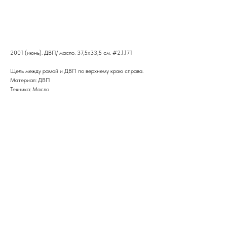
В корзину
2001 (июнь). ДВП/ масло. 37,5x33,5 см. #2.1.171
Щель между рамой и ДВП по верхнему краю справа.
Материал: ДВП
Техника: Масло