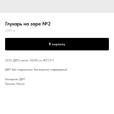
Глухарь на заре №2
2000-е
В корзину
2010. ДВП/ масло. 30x90 см. #2.1.017
ДВП без подрамника. Без видимых повреждений.
Материал: ДВП
Техника: Масло