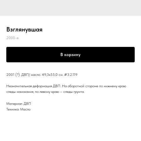
Взглянувшая
2000-е
В корзину
2001 (?). ДВП/ масло. 49,3х55,0 см. #3.2.119
Незначительная деформация ДВП. На оборотной стороне по нижнему краю
следы намокания, по левому краю – следы грунта.
Материал: ДВП
Техника: Масло