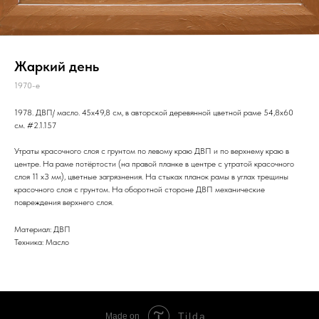
Жаркий день
1970-е
1978. ДВП/ масло. 45x49,8 см, в авторской деревянной цветной раме 54,8x60
см. #2.1.157
Утраты красочного слоя с грунтом по левому краю ДВП и по верхнему краю в
центре. На раме потёртости (на правой планке в центре с утратой красочного
слоя 11 хЗ мм), цветные загрязнения. На стыках планок рамы в углах трещины
красочного слоя с грунтом. На оборотной стороне ДВП механические
повреждения верхнего слоя.
Материал: ДВП
Техника: Масло
Tilda
Made on