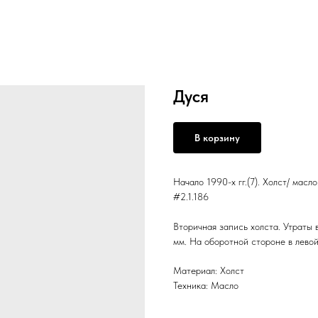
Дуся
В корзину
Начало 1990-х гг.(7). Холст/ масл
#2.1.186
Вторичная запись холста. Утраты 
мм. На оборотной стороне в левой
Материал: Холст
Техника: Масло