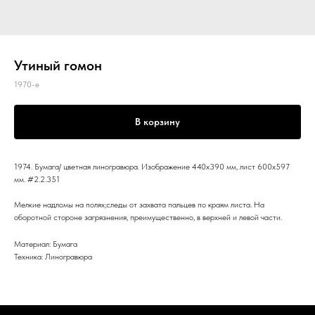
Утиный гомон
1970-е
В корзину
1974. Бумага/ цветная линогравюра. Изображение 440x390 мм, лист 600x597
мм. #2.2.351
Мелкие надломы на полях;следы от захвата пальцев по краям листа. На
оборотной стороне загрязнения, преимущественно, в верхней и левой части.
Материал: Бумага
Техника: Линогравюра