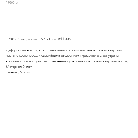
1980-е
В корзину
1988 г. Холст, масло. 35,4 х41 см. #1.1.009
Деформации холста, в т.ч. от механического воздействия в правой в верхней
части, с кракелюром и аварийными отслоениями красочного слоя, утраты
красочного слоя с грунтом по верхнему краю слева и в правой в верхней части.
Материал: Холст
Техника: Масло