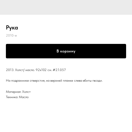
Рука
2010-е
В корзину
2013. Холст/ масло. 92x102 см. #2.1.057
На подрамнике отверстия, на верхней планке слева вбиты гвозди.
Материал: Холст
Техника: Масло