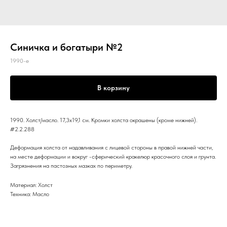
Синичка и богатыри №2
1990-е
В корзину
1990. Холст/масло. 17,3x19,1 см. Кромки холста окрашены (кроме нижней).
#2.2.288
Деформация холста от надавливания с лицевой стороны в правой нижней части,
на месте деформации и вокруг -сферический кракелюр красочного слоя и грунта.
Загрязнения на пастозных мазках по периметру.
Материал: Холст
Техника: Масло