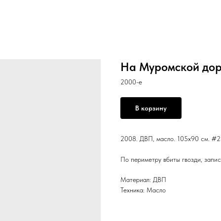
На Муромской дор
2000-е
В корзину
2008. ДВП, масло. 105x90 см. #2
По периметру вбиты гвозди, запис
Материал: ДВП
Техника: Масло