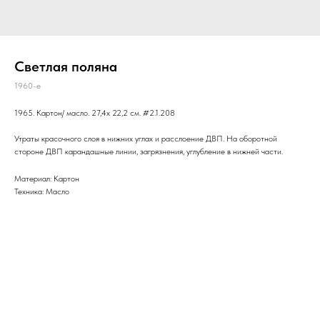
Светлая поляна
1960-е
1965. Картон/ масло. 27,4х 22,2 см. #2.1.208
Утраты красочного слоя в нижних углах и расслоение ДВП. На оборотной
стороне ДВП карандашные линии, загрязнения, углубление в нижней части.
Материал: Картон
Техника: Масло