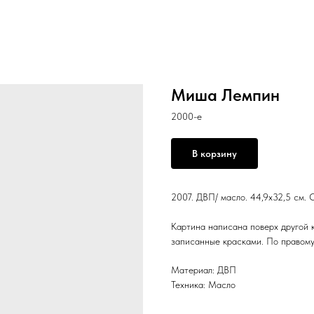
Миша Лемпин
2000-е
В корзину
2007. ДВП/ масло. 44,9х32,5 см.
Картина написана поверх другой к
записанные красками. По правому 
Материал: ДВП
Техника: Масло