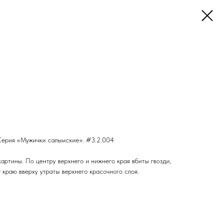
 Серия «Мужички салымские». #3.2.004
артины. По центру верхнего и нижнего края вбиты гвозди,
краю вверху утраты верхнего красочного слоя.