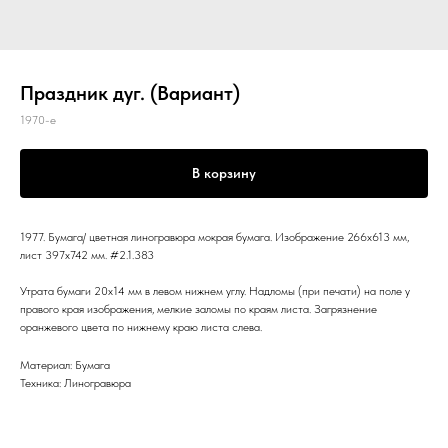
Праздник дуг. (Вариант)
1970-е
В корзину
1977. Бумага/ цветная линогравюра мокрая бумага. Изображение 266x613 мм,
лист 397x742 мм. #2.1.383
Утрата бумаги 20x14 мм в левом нижнем углу. Надломы (при печати) на поле у
правого края изображения, мелкие заломы по краям листа. Загрязнение
оранжевого цвета по нижнему краю листа слева.
Материал: Бумага
Техника: Линогравюра