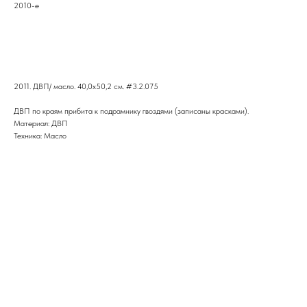
2010-е
В корзину
2011. ДВП/ масло. 40,0х50,2 см. #3.2.075
ДВП по краям прибита к подрамнику гвоздями (записаны красками).
Материал: ДВП
Техника: Масло