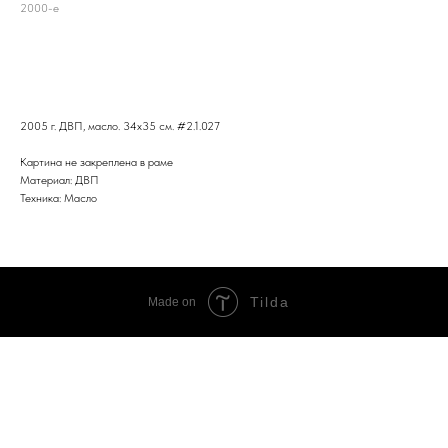
2000-е
В корзину
2005 г. ДВП, масло. 34x35 см. #2.1.027
Картина не закреплена в раме
Материал: ДВП
Техника: Масло
Tilda
Made on