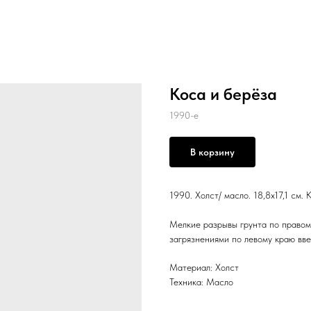
Коса и берёза
1990-е
В корзину
1990. Холст/ масло. 18,8x17,1 см
Мелкие разрывы грунта по правом
загрязнениями по левому краю вве
Материал: Холст
Техника: Масло