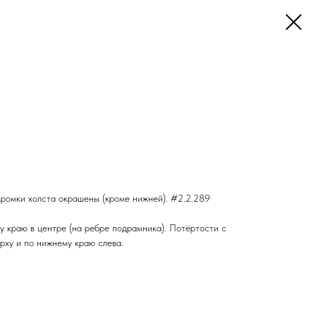
. Кромки холста окрашены (кроме нижней). #2.2.289
у краю в центре (на ребре подрамника). Потёртости с
рху и по нижнему краю слева.