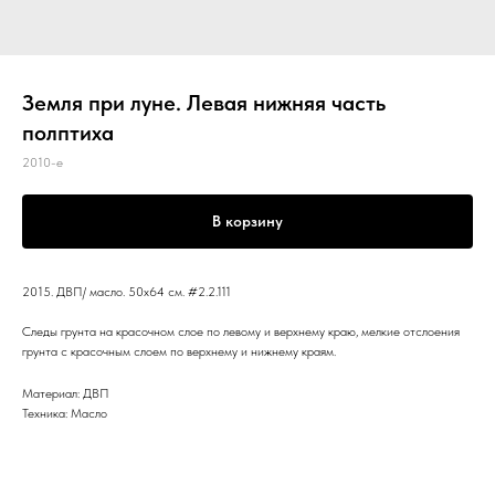
Земля при луне. Левая нижняя часть
полптиха
2010-е
В корзину
2015. ДВП/ масло. 50x64 см. #2.2.111
Следы грунта на красочном слое по левому и верхнему краю, мелкие отслоения
грунта с красочным слоем по верхнему и нижнему краям.
Материал: ДВП
Техника: Масло