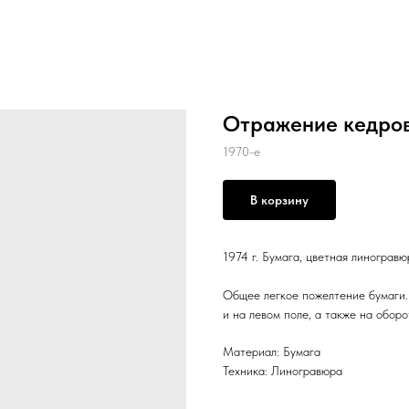
Отражение кедро
1970-е
В корзину
1974 г. Бумага, цветная линогра
Общее легкое пожелтение бумаги.
и на левом поле, а также на обор
Материал: Бумага
Техника: Линогравюра