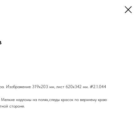
в
вюра. Изображение 319x203 мм, лист 620x342 мм. #2.1.044
 Мелкие надломы на полях,следы красок по верхнему краю
отной стороне.